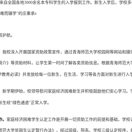
来自全国各地
3000
余名本专科学生的入学报到工作。新生入学后，学校多
难而辍学”的庄重承
z
驾护航。
。
我校深入开展国家资助政策宣传，通过青海师范大学校园网等网站和媒
简介》等资助材料，让学生第一时间了解各类资助信息。根据青海师范大
入学教育必读》并发放给每一位新生，在生活、学习等各方面对新生进行入
。
新学期伊始，校领导慰问家庭经济困难新生并积极鼓励他们安心学习。学
新生经“绿色通道”正常入学。
作。
家庭经济困难学生认定工作是开展一切资助工作的前提和基础，学校
师范大学贫困生认定暂行办法》，经过班级、院系、学校三级认定程序，