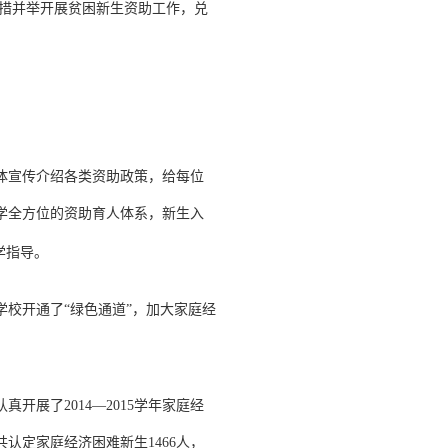
措并举开展贫困新生资助工作，兑
体宣传介绍各类资助政策，给每位
学全方位的资助育人体系，新生入
学指导。
校开通了“绿色通道”，加大家庭经
认真开展了
2014
—
2015
学年家庭经
共认定家庭经济困难新生
1466
人，