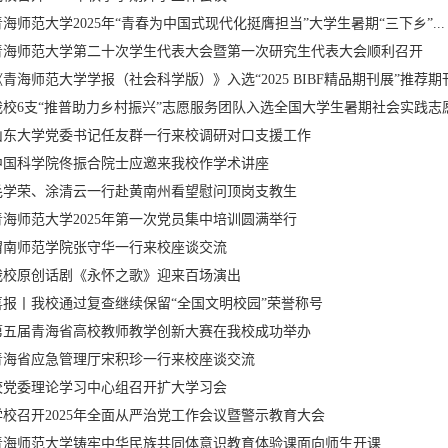
青海师范大学2025年“青春为中国式现代化挺膺担当”大学生暑期“三下乡”...
青海师范大学第二十次学生代表大会暨第一次研究生代表大会顺利召开
《青海师范大学学报（社会科学版）》入选“2025 BIBF精品期刊展”推荐期刊.
我校6支“推普助力乡村振兴”志愿服务团队入选全国大学生暑期社会实践志愿.
山东大学党委书记任友群一行来校调研对口支援工作
中国科学院佟振合院士应邀来我校作学术讲座
毛学荣、涂清云一行赴黄南州看望慰问顶岗支教生
青海师范大学2025年第一次党员集中培训圆满举行
渭南师范学院张守华一行来校座谈交流
我校原创话剧《永怀之歌》迎来百场演出
喜报丨我校通过复查继续保留“全国文明校园”荣誉称号
第五届青海省高校教师教学创新大赛在我校成功举办
青海省应急管理厅宋积珍一行来校座谈交流
校党委理论学习中心组召开扩大学习会
学校召开2025年全面从严治党工作会议暨警示教育大会
青海师范大学铸牢中华民族共同体意识教育体验课面向师生开课